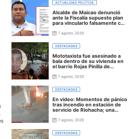
departamento, mientras
ACTUALIDAD POLÍTICA
siguen sin financiación las
obras en su honor en
Alcalde de Maicao denunció
Riohacha
ante la Fiscalía supuesto plan
para vincularlo falsamente con
actividades ilícitas
7 agosto, 2026
DESTACADAS
Mototaxista fue asesinado a
bala dentro de su vivienda en
el barrio Rojas Pinilla de
Maicao
7 agosto, 2026
DESTACADAS
En video: Momentos de pánico
tras incendio en estación de
s
servicio de Riohacha; una
.
volqueta impactó un surtidor
durante una maniobra en
es
7 agosto, 2026
reversa
DESTACADAS