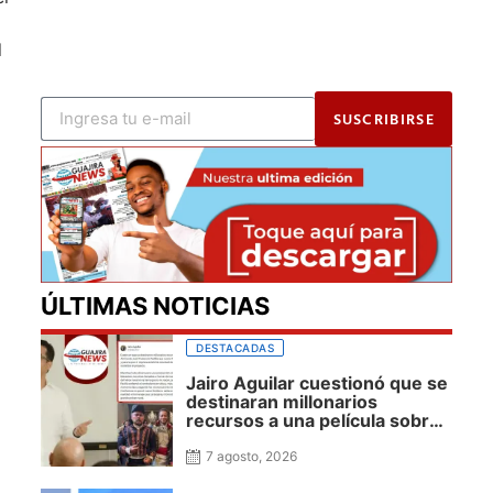
l
SUSCRIBIRSE
ÚLTIMAS NOTICIAS
DESTACADAS
Jairo Aguilar cuestionó que se
destinaran millonarios
recursos a una película sobre
José Prudencio Padilla que
nunca fue presentada en La
7 agosto, 2026
Guajira ni incluyó al