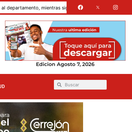
ras siguen sin financiación las obras en su honor en Rioha
Edicion Agosto 7, 2026
UD