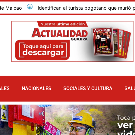
ntifican al turista bogotano que murió por inmersión en la
ALES
NACIONALES
SOCIALES Y CULTURA
SAL