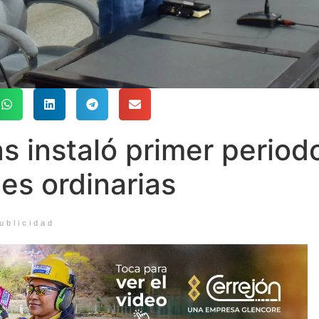
s instaló primer period
es ordinarias
ublicidad