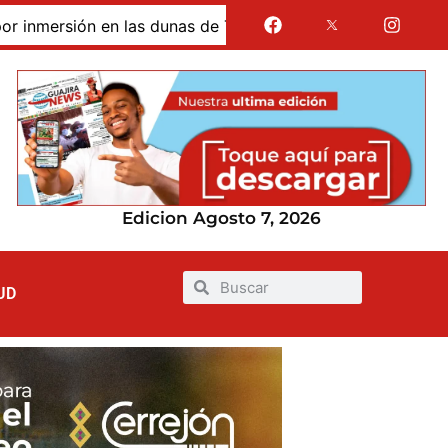
s dunas de Taroa; su cuerpo permanece en Riohacha a la es
Edicion Agosto 7, 2026
UD