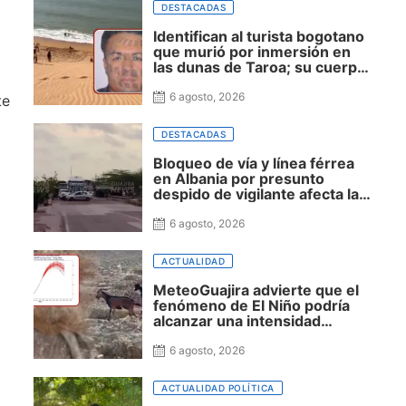
DESTACADAS
Identifican al turista bogotano
que murió por inmersión en
las dunas de Taroa; su cuerpo
permanece en Riohacha a la
espera de ser trasladado
6 agosto, 2026
te
DESTACADAS
Bloqueo de vía y línea férrea
en Albania por presunto
despido de vigilante afecta la
movilidad hacia Uribia,
Manaure y la Alta Guajira
6 agosto, 2026
ACTUALIDAD
MeteoGuajira advierte que el
fenómeno de El Niño podría
alcanzar una intensidad
histórica y extender la sequía
hasta 2027
6 agosto, 2026
ACTUALIDAD POLÍTICA