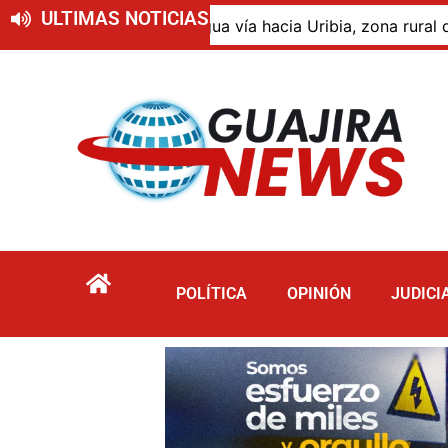
ULTIMAS NOTICIAS
 antigua vía hacia Uribia, zona rural de Maicao
Ide
POLÍTICA
OPINIÓN
JUDICI