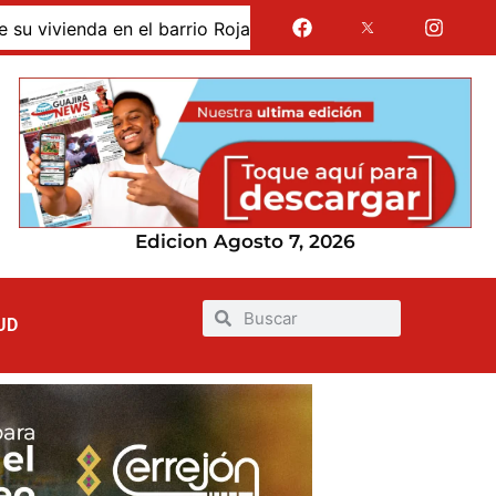
rrio Rojas Pinilla de Maicao
En video: Momentos de pá
Edicion Agosto 7, 2026
UD