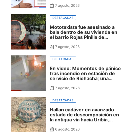
actividades ilícitas
7 agosto, 2026
DESTACADAS
Mototaxista fue asesinado a
bala dentro de su vivienda en
el barrio Rojas Pinilla de
Maicao
7 agosto, 2026
DESTACADAS
En video: Momentos de pánico
tras incendio en estación de
servicio de Riohacha; una
volqueta impactó un surtidor
durante una maniobra en
7 agosto, 2026
reversa
DESTACADAS
Hallan cadáver en avanzado
estado de descomposición en
la antigua vía hacia Uribia,
zona rural de Maicao
6 agosto, 2026