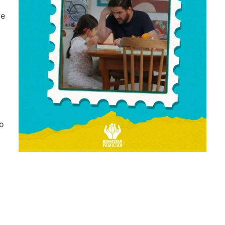
de
do