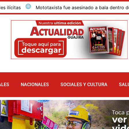
taxista fue asesinado a bala dentro de su vivienda en el ba
ALES
NACIONALES
SOCIALES Y CULTURA
SAL