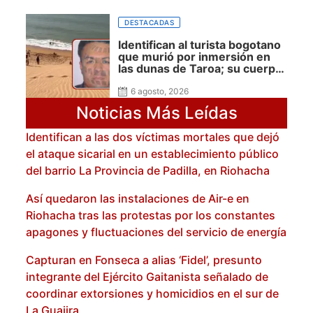
DESTACADAS
Identifican al turista bogotano
que murió por inmersión en
las dunas de Taroa; su cuerpo
permanece en Riohacha a la
espera de ser trasladado
6 agosto, 2026
Noticias Más Leídas
Identifican a las dos víctimas mortales que dejó
el ataque sicarial en un establecimiento público
del barrio La Provincia de Padilla, en Riohacha
Así quedaron las instalaciones de Air-e en
Riohacha tras las protestas por los constantes
apagones y fluctuaciones del servicio de energía
Capturan en Fonseca a alias ‘Fidel’, presunto
integrante del Ejército Gaitanista señalado de
coordinar extorsiones y homicidios en el sur de
La Guajira