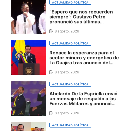
ACTUALIDAD POLÍTICA
“Espero que nos recuerden
siempre”: Gustavo Petro
pronunció sus últimas
palabras como presidente y se
despidió de Colombia
8 agosto, 2026
ACTUALIDAD POLÍTICA
Renace la esperanza para el
sector minero y energético de
La Guajira tras anuncio del
presidente Abelardo De La
Espriella sobre exploración y
8 agosto, 2026
fracking
ACTUALIDAD POLÍTICA
Abelardo De la Espriella envió
un mensaje de respaldo a las
Fuerzas Militares y anunció
que la seguridad será una
prioridad de su Gobierno
8 agosto, 2026
ACTUALIDAD POLÍTICA