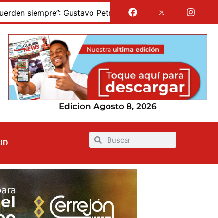
avo Petro pronunció sus últimas palabras como presidente
Edicion Agosto 8, 2026
UD