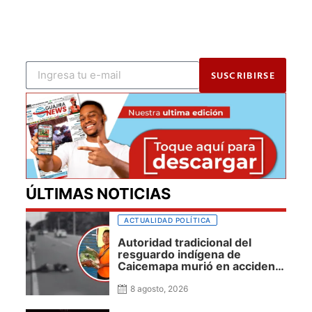
SUSCRIBIRSE
ÚLTIMAS NOTICIAS
ACTUALIDAD POLÍTICA
Autoridad tradicional del
resguardo indígena de
Caicemapa murió en accidente
de tránsito en la vía San Juan
del Cesar–Buenavista
8 agosto, 2026