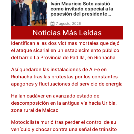
Iván Mauricio Soto asistió
como invitado especial a la
posesión del presidente
Abelardo De la Espriella y
reafirma su cercanía con el
7 agosto, 2026
nuevo Gobierno
Noticias Más Leídas
Identifican a las dos víctimas mortales que dejó
el ataque sicarial en un establecimiento público
del barrio La Provincia de Padilla, en Riohacha
Así quedaron las instalaciones de Air-e en
Riohacha tras las protestas por los constantes
apagones y fluctuaciones del servicio de energía
Hallan cadáver en avanzado estado de
descomposición en la antigua vía hacia Uribia,
zona rural de Maicao
Motociclista murió tras perder el control de su
vehículo y chocar contra una señal de tránsito