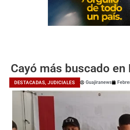
Cayó más buscado en B
Guajiranews
Febre
DESTACADAS
,
JUDICIALES