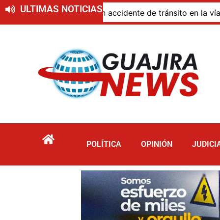
ULTIMAS NOTICIAS
ió en accidente de tránsito en la vía San Juan del Cesar–
POLÍTICA
OPINIÓN
JUDICI