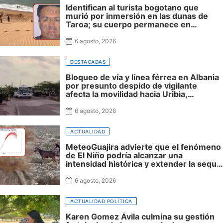
Identifican al turista bogotano que
murió por inmersión en las dunas de
Taroa; su cuerpo permanece en
Riohacha a la espera de ser trasladado
6 agosto, 2026
DESTACADAS
Bloqueo de vía y línea férrea en Albania
por presunto despido de vigilante
afecta la movilidad hacia Uribia,
Manaure y la Alta Guajira
6 agosto, 2026
ACTUALIDAD
MeteoGuajira advierte que el fenómeno
de El Niño podría alcanzar una
intensidad histórica y extender la sequía
hasta 2027
6 agosto, 2026
ACTUALIDAD POLÍTICA
Karen Gomez Ávila culmina su gestión