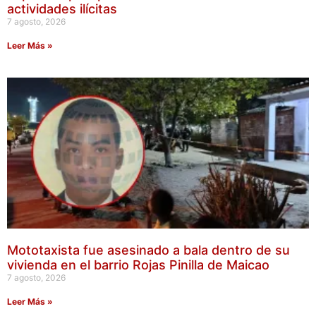
actividades ilícitas
7 agosto, 2026
Leer Más »
Mototaxista fue asesinado a bala dentro de su
vivienda en el barrio Rojas Pinilla de Maicao
7 agosto, 2026
Leer Más »