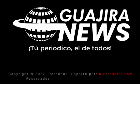
¡Tú periodico, el de todos!
Copyright © 2022. Derechos
Soporte por:
Riverasofts.com
Reservados