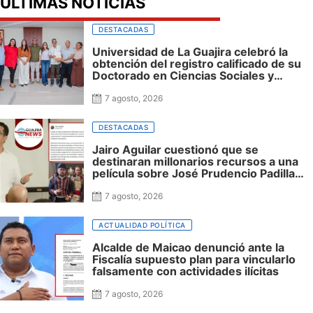
ÚLTIMAS NOTICIAS
DESTACADAS
Universidad de La Guajira celebró la
obtención del registro calificado de su
Doctorado en Ciencias Sociales y
reafirmó su apuesta por la investigación
con impacto regional
7 agosto, 2026
DESTACADAS
Jairo Aguilar cuestionó que se
destinaran millonarios recursos a una
película sobre José Prudencio Padilla
que nunca fue presentada en La Guajira
ni incluyó al departamento, mientras
7 agosto, 2026
siguen sin financiación las obras en su
honor en Riohacha
ACTUALIDAD POLÍTICA
Alcalde de Maicao denunció ante la
Fiscalía supuesto plan para vincularlo
falsamente con actividades ilícitas
7 agosto, 2026