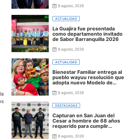
Espriella, destacó cercanía
con el nuevo presidente y
8 agosto, 2026
espera resultados para La
Guajira
ACTUALIDAD
La Guajira fue presentada
como departamento invitado
de Sabor Barranquilla 2026
8 agosto, 2026
ACTUALIDAD
Bienestar Familiar entrega al
pueblo wayuu resolución que
adopta nuevo Modelo de
Atención Integral en La Guajira
8 agosto, 2026
la
os
DESTACADAS
Capturan en San Juan del
Cesar a hombre de 68 años
requerido para cumplir
condena por concierto para
delinquir y tráfico de drogas
8 agosto, 2026