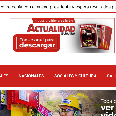
presidente y espera resultados para La Guajira
La Gu
ALES
NACIONALES
SOCIALES Y CULTURA
SAL