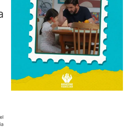
a
el
ia