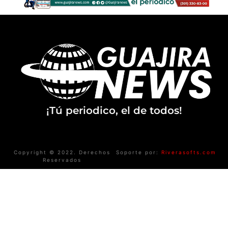
¡Tú periodico, el de todos!
Copyright © 2022. Derechos
Soporte por:
Riverasofts.com
Reservados