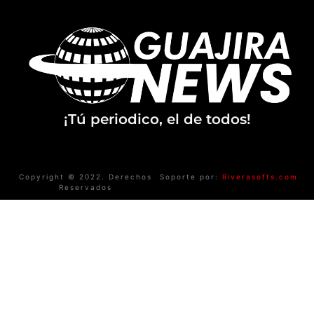
¡Tú periodico, el de todos!
Copyright © 2022. Derechos
Soporte por:
Riverasofts.com
Reservados