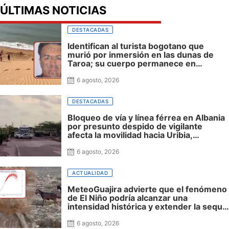
ÚLTIMAS NOTICIAS
DESTACADAS
Identifican al turista bogotano que
murió por inmersión en las dunas de
Taroa; su cuerpo permanece en
Riohacha a la espera de ser trasladado
6 agosto, 2026
DESTACADAS
Bloqueo de vía y línea férrea en Albania
por presunto despido de vigilante
afecta la movilidad hacia Uribia,
Manaure y la Alta Guajira
6 agosto, 2026
ACTUALIDAD
MeteoGuajira advierte que el fenómeno
de El Niño podría alcanzar una
intensidad histórica y extender la sequía
hasta 2027
6 agosto, 2026