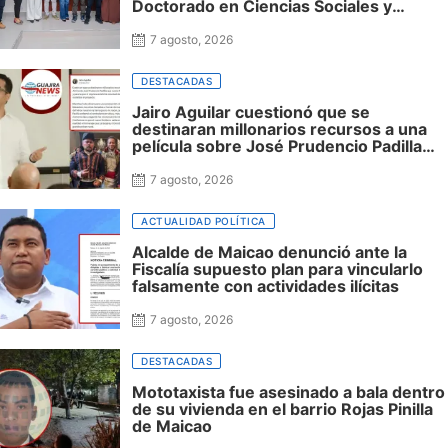
Doctorado en Ciencias Sociales y
reafirmó su apuesta por la investigación
con impacto regional
7 agosto, 2026
DESTACADAS
Jairo Aguilar cuestionó que se
destinaran millonarios recursos a una
película sobre José Prudencio Padilla
que nunca fue presentada en La Guajira
ni incluyó al departamento, mientras
7 agosto, 2026
siguen sin financiación las obras en su
honor en Riohacha
ACTUALIDAD POLÍTICA
Alcalde de Maicao denunció ante la
Fiscalía supuesto plan para vincularlo
falsamente con actividades ilícitas
7 agosto, 2026
DESTACADAS
Mototaxista fue asesinado a bala dentro
de su vivienda en el barrio Rojas Pinilla
de Maicao