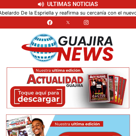
ULTIMAS NOTICIAS
a y reafirma su cercanía con el nuevo Gobierno
Univer