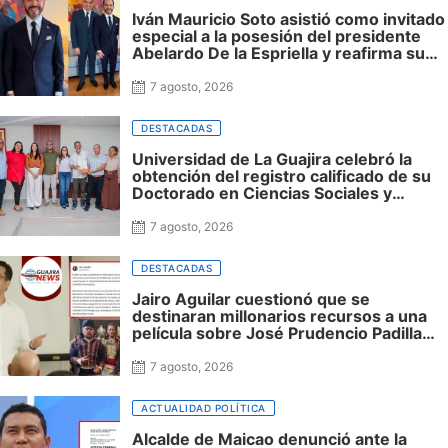
Iván Mauricio Soto asistió como invitado
especial a la posesión del presidente
Abelardo De la Espriella y reafirma su
cercanía con el nuevo Gobierno
7 agosto, 2026
DESTACADAS
Universidad de La Guajira celebró la
obtención del registro calificado de su
Doctorado en Ciencias Sociales y
reafirmó su apuesta por la investigación
con impacto regional
7 agosto, 2026
DESTACADAS
Jairo Aguilar cuestionó que se
destinaran millonarios recursos a una
película sobre José Prudencio Padilla
que nunca fue presentada en La Guajira
ni incluyó al departamento, mientras
7 agosto, 2026
siguen sin financiación las obras en su
honor en Riohacha
ACTUALIDAD POLÍTICA
Alcalde de Maicao denunció ante la