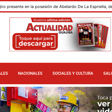
sesión de Abelardo De La Espriella, destacó cercanía con e
ALES
NACIONALES
SOCIALES Y CULTURA
SAL