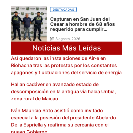
DESTACADAS
Capturan en San Juan del
Cesar a hombre de 68 años
requerido para cumplir
condena por concierto para
delinquir y tráfico de drogas
8 agosto, 2026
Noticias Más Leídas
Así quedaron las instalaciones de Air-e en
Riohacha tras las protestas por los constantes
apagones y fluctuaciones del servicio de energía
Hallan cadáver en avanzado estado de
descomposición en la antigua vía hacia Uribia,
zona rural de Maicao
Iván Mauricio Soto asistió como invitado
especial a la posesión del presidente Abelardo
De la Espriella y reafirma su cercanía con el
nuevo Gobierno