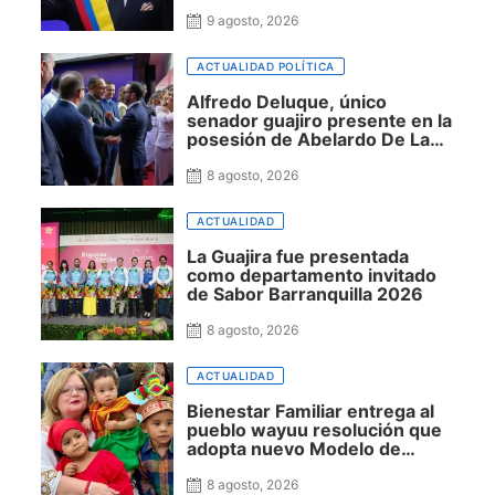
9 agosto, 2026
ACTUALIDAD POLÍTICA
Alfredo Deluque, único
senador guajiro presente en la
posesión de Abelardo De La
Espriella, destacó cercanía
con el nuevo presidente y
8 agosto, 2026
espera resultados para La
Guajira
ACTUALIDAD
La Guajira fue presentada
como departamento invitado
de Sabor Barranquilla 2026
8 agosto, 2026
ACTUALIDAD
Bienestar Familiar entrega al
pueblo wayuu resolución que
adopta nuevo Modelo de
Atención Integral en La Guajira
8 agosto, 2026