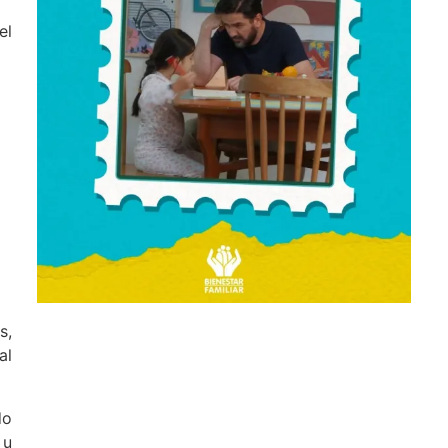
el
s,
al
do
 u