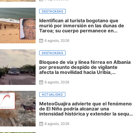
DESTACADAS
Identifican al turista bogotano que
murió por inmersión en las dunas de
Taroa; su cuerpo permanece en
Riohacha a la espera de ser trasladado
6 agosto, 2026
DESTACADAS
Bloqueo de vía y línea férrea en Albania
por presunto despido de vigilante
afecta la movilidad hacia Uribia,
Manaure y la Alta Guajira
6 agosto, 2026
ACTUALIDAD
MeteoGuajira advierte que el fenómeno
de El Niño podría alcanzar una
intensidad histórica y extender la sequía
hasta 2027
6 agosto, 2026