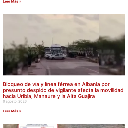
Leer Más »
Bloqueo de vía y línea férrea en Albania por
presunto despido de vigilante afecta la movilidad
hacia Uribia, Manaure y la Alta Guajira
6 agosto, 2026
Leer Más »