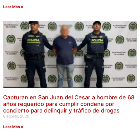
Leer Más »
Capturan en San Juan del Cesar a hombre de 68
años requerido para cumplir condena por
concierto para delinquir y tráfico de drogas
8 agosto, 2026
Leer Más »