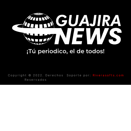
¡Tú periodico, el de todos!
Copyright © 2022. Derechos
Soporte por:
Riverasofts.com
Reservados