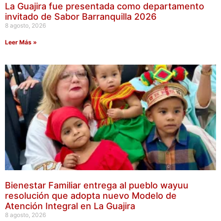
La Guajira fue presentada como departamento
invitado de Sabor Barranquilla 2026
8 agosto, 2026
Leer Más »
Bienestar Familiar entrega al pueblo wayuu
resolución que adopta nuevo Modelo de
Atención Integral en La Guajira
8 agosto, 2026