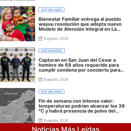
ACTUALIDAD
Bienestar Familiar entrega al pueblo
wayuu resolución que adopta nuevo
Modelo de Atención Integral en La
Guajira
8 agosto, 2026
DESTACADAS
Capturan en San Juan del Cesar a
hombre de 68 años requerido para
cumplir condena por concierto para
delinquir y tráfico de drogas
8 agosto, 2026
ACTUALIDAD
Fin de semana con intenso calor:
temperaturas podrían alcanzar los 39
°C y habrá presencia de polvo del
Sahara: advierte Meteoguajira
8 agosto, 2026
Noticias Más Leídas