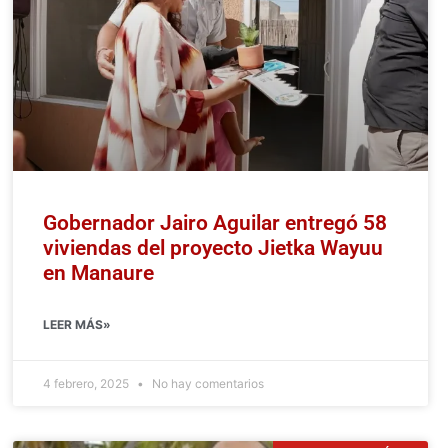
Gobernador Jairo Aguilar entregó 58
viviendas del proyecto Jietka Wayuu
en Manaure
LEER MÁS»
4 febrero, 2025
No hay comentarios