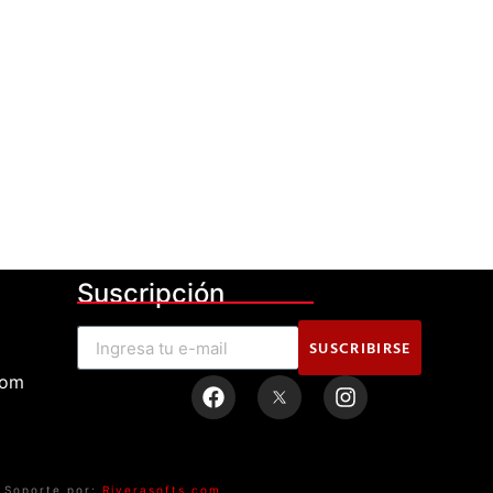
Suscripción
SUSCRIBIRSE
com
Soporte por:
Riverasofts.com