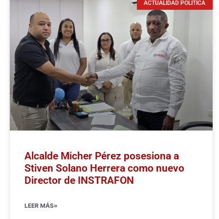
ACTUALIDAD POLÍTICA
Alcalde Micher Pérez posesiona a
Stiven Solano Herrera como nuevo
Director de INSTRAFON
LEER MÁS»