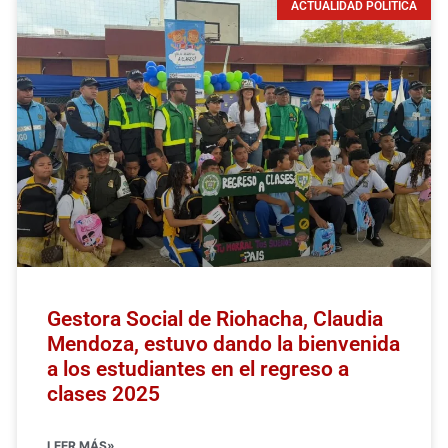
ACTUALIDAD POLÍTICA
Gestora Social de Riohacha, Claudia
Mendoza, estuvo dando la bienvenida
a los estudiantes en el regreso a
clases 2025
LEER MÁS»