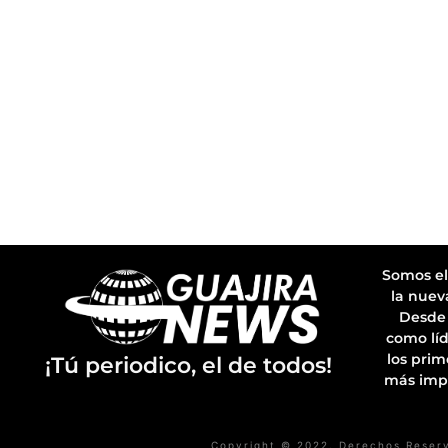
Somos el
la nuev
Desde 
como líd
los prim
¡Tú periodico, el de todos!
más imp
Copyright © 2022. Derechos Reser