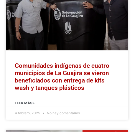
Comunidades indígenas de cuatro
municipios de La Guajira se vieron
beneficiados con entrega de kits
wash y tanques plásticos
LEER MÁS»
4 febrero, 2025
No hay comentarios