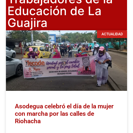
Educación de La
Guajira
ACTUALIDAD
Asodegua celebró el día de la mujer
con marcha por las calles de
Riohacha