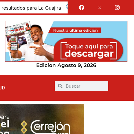
dos para La Guajira
La Guajira fue presentada como 
Edicion Agosto 9, 2026
UD