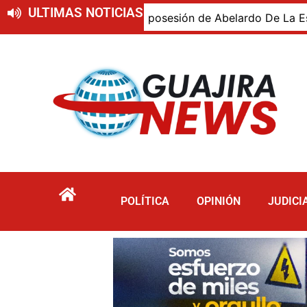
ULTIMAS NOTICIAS
ajiro presente en la posesión de Abelardo De La Espriella,
POLÍTICA
OPINIÓN
JUDICI