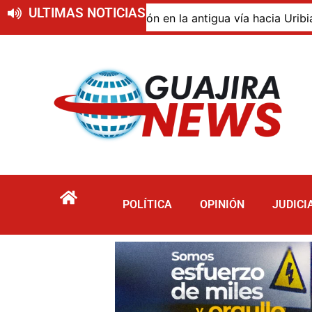
ULTIMAS NOTICIAS
o de descomposición en la antigua vía hacia Uribia, zona 
POLÍTICA
OPINIÓN
JUDICI