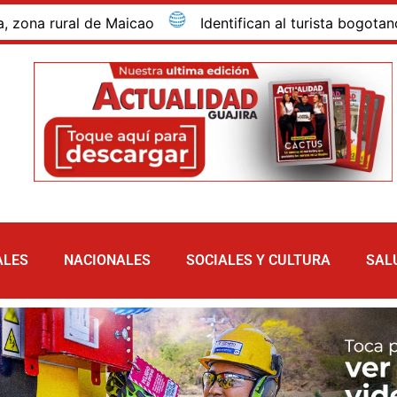
rural de Maicao
Identifican al turista bogotano que 
ALES
NACIONALES
SOCIALES Y CULTURA
SAL