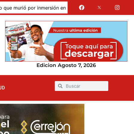
murió por inmersión en las dunas de Taroa; su cuerpo perm
Edicion Agosto 7, 2026
UD