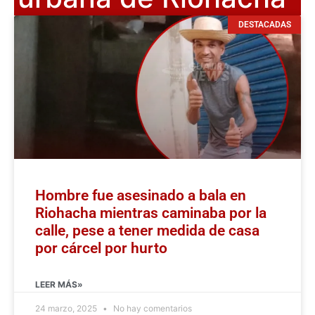
DESTACADAS
Hombre fue asesinado a bala en
Riohacha mientras caminaba por la
calle, pese a tener medida de casa
por cárcel por hurto
LEER MÁS»
24 marzo, 2025
No hay comentarios